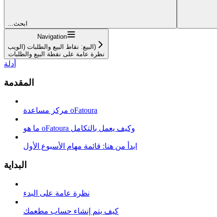
...ابحث
Navigation
البيع: نقاط البيع والطلبات (الويب)
نظرة عامة على نقطة البيع والطلبات
أدلة
المقدمة
مركز مساعدة oFatoura
ما هو oFatoura وكيف يعمل بالتكامل
ابدأ من هنا: قائمة مهام الأسبوع الأول
البداية
نظرة عامة على البدء
كيف يتم إنشاء حساب مطعمك