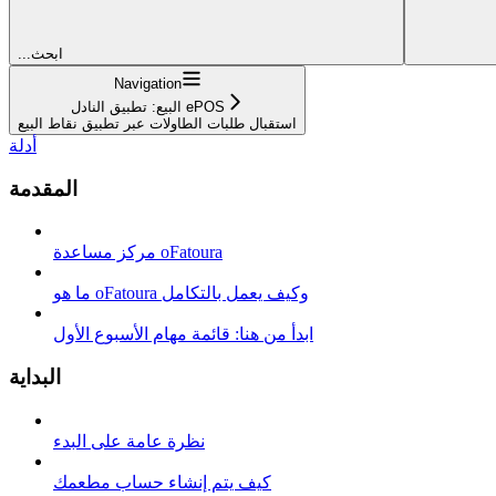
...ابحث
Navigation
البيع: تطبيق النادل ePOS
استقبال طلبات الطاولات عبر تطبيق نقاط البيع
أدلة
المقدمة
مركز مساعدة oFatoura
ما هو oFatoura وكيف يعمل بالتكامل
ابدأ من هنا: قائمة مهام الأسبوع الأول
البداية
نظرة عامة على البدء
كيف يتم إنشاء حساب مطعمك