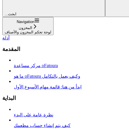
...ابحث
Navigation
المخزون
لوحة تحكم المخزون والأصناف
أدلة
المقدمة
مركز مساعدة oFatoura
ما هو oFatoura وكيف يعمل بالتكامل
ابدأ من هنا: قائمة مهام الأسبوع الأول
البداية
نظرة عامة على البدء
كيف يتم إنشاء حساب مطعمك