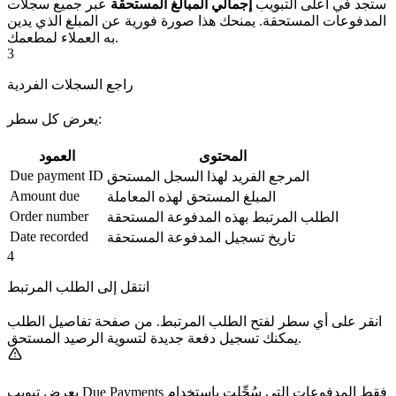
ستجد في أعلى التبويب
إجمالي المبالغ المستحقة
عبر جميع سجلات
المدفوعات المستحقة. يمنحك هذا صورة فورية عن المبلغ الذي يدين
به العملاء لمطعمك.
3
راجع السجلات الفردية
يعرض كل سطر:
المحتوى
العمود
Due payment ID
المرجع الفريد لهذا السجل المستحق
Amount due
المبلغ المستحق لهذه المعاملة
Order number
الطلب المرتبط بهذه المدفوعة المستحقة
Date recorded
تاريخ تسجيل المدفوعة المستحقة
4
انتقل إلى الطلب المرتبط
انقر على أي سطر لفتح الطلب المرتبط. من صفحة تفاصيل الطلب
يمكنك تسجيل دفعة جديدة لتسوية الرصيد المستحق.
يعرض تبويب Due Payments فقط المدفوعات التي سُجِّلت باستخدام