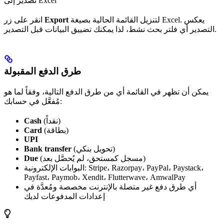
تصدير إلى Excel
لتنزيل القائمة الحالية بصيغة Excel. يعكس
Export
انقر على زر
التصدير أي فلتر بحث نشط، لذا يمكنك تضييق البيانات قبل التصدير.
طرق الدفع المقبولة
يمكن أن تظهر في القائمة أي من طرق الدفع التالية، وفقاً لما هو
مُفعَّل في حسابك:
(نقداً)
Cash
(بطاقة)
Card
UPI
(تحويل بنكي)
Bank transfer
(مسجل كمستحق، لم يُحصَّل بعد)
Due
البوابات الإلكترونية: Stripe، Razorpay، PayPal، Paystack،
Payfast، Paymob، Xendit، Flutterwave، AmwalPay
أي طرق دفع غير متصلة بالإنترنت مخصصة ومُعدَّة في
إعدادات المدفوعات لديك