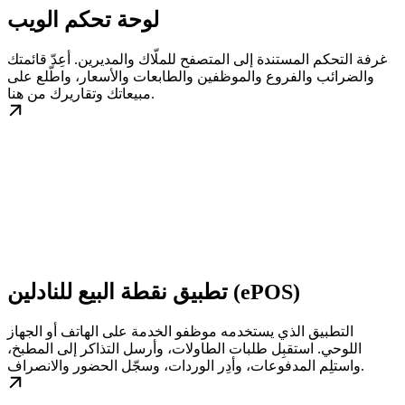
لوحة تحكم الويب
غرفة التحكم المستندة إلى المتصفح للملّاك والمديرين. أعِدّ قائمتك
والضرائب والفروع والموظفين والطابعات والأسعار، واطّلع على
مبيعاتك وتقاريرك من هنا.
تطبيق نقطة البيع للنادلين (ePOS)
التطبيق الذي يستخدمه موظفو الخدمة على الهاتف أو الجهاز
اللوحي. استقبِل طلبات الطاولات، وأرسل التذاكر إلى المطبخ،
واستلِم المدفوعات، وأدِر الوردات، وسجّل الحضور والانصراف.