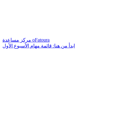
مركز مساعدة oFatoura
ابدأ من هنا: قائمة مهام الأسبوع الأول