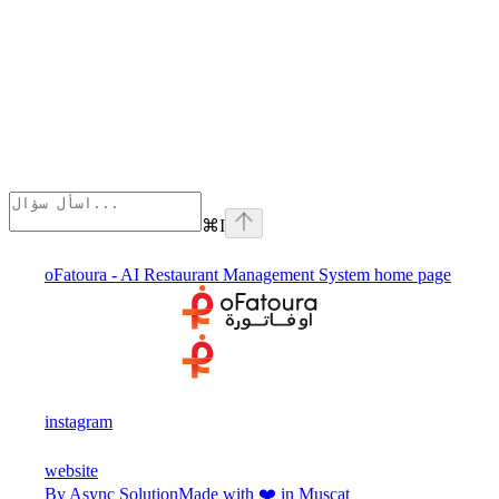
⌘
I
oFatoura - AI Restaurant Management System
home page
instagram
website
By Async Solution
Made with ❤️ in Muscat