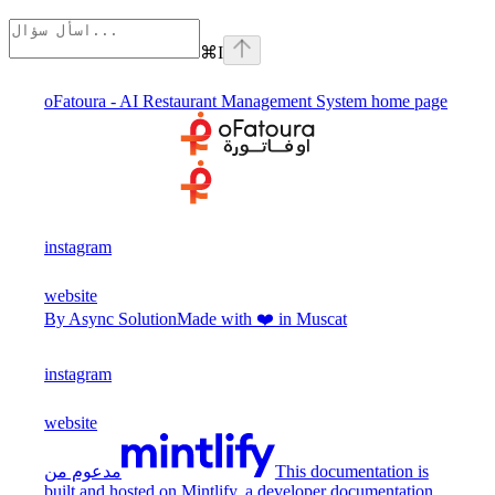
⌘
I
oFatoura - AI Restaurant Management System
home page
instagram
website
By Async Solution
Made with ❤️ in Muscat
instagram
website
This documentation is
مدعوم من
built and hosted on Mintlify, a developer documentation