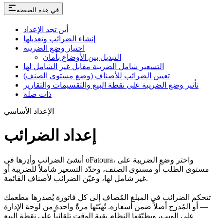
في هذه الصفحة
أين تجد الإعداد
إنشاء الضرائب وتعديلها
اختيار وضع الضريبة
التبديل بين الأوضاع بأمان
التسعير شامل الضريبة مقابل غير الشامل لها
تعيين الضرائب للأصناف (وضع مستوى الصنف)
تأثير وضع الضريبة على نقطة البيع والتقسيمات والتقارير
ذات صلة
الإعداد الأساسي
إعداد الضرائب
أنشئ الضرائب وأدِرها في oFatoura، واختر وضع الضريبة على
مستوى الطلب أو مستوى الصنف، وحدّد التسعير شاملاً للضريبة أو
غير شامل لها، وعيّن الضرائب لأصناف القائمة.
تتحكم الضرائب في المبلغ المُضاف إلى كل فاتورة يُصدرها مطعمك
— أو المُدرج أصلاً ضمن أسعاره. تُهيّئها مرةً واحدة من لوحة الإدارة
على الويب، ويطبّقها النظام بقية الوقت تلقائياً على نقطة البيع