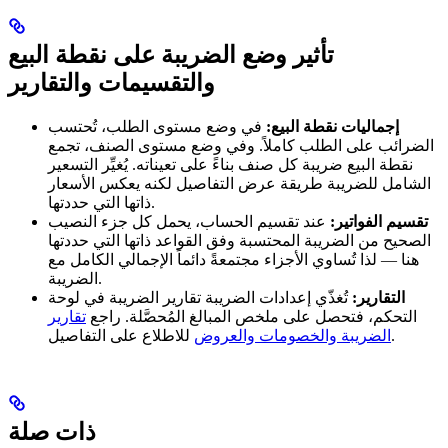
تأثير وضع الضريبة على نقطة البيع
والتقسيمات والتقارير
إجماليات نقطة البيع:
في وضع مستوى الطلب، تُحتسب
الضرائب على الطلب كاملاً. وفي وضع مستوى الصنف، تجمع
نقطة البيع ضريبة كل صنف بناءً على تعيناته. يُغيِّر التسعير
الشامل للضريبة طريقة عرض التفاصيل لكنه يعكس الأسعار
ذاتها التي حددتها.
تقسيم الفواتير:
عند تقسيم الحساب، يحمل كل جزء النصيب
الصحيح من الضريبة المحتسبة وفق القواعد ذاتها التي حددتها
هنا — لذا تُساوي الأجزاء مجتمعةً دائماً الإجمالي الكامل مع
الضريبة.
التقارير:
تُغذّي إعدادات الضريبة تقارير الضريبة في لوحة
التحكم، فتحصل على ملخص المبالغ المُحصَّلة. راجع
تقارير
للاطلاع على التفاصيل.
الضريبة والخصومات والعروض
ذات صلة