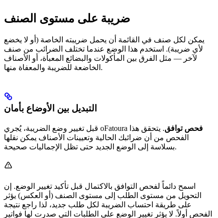
ضريبة على مستوى الصنف
يمكن لكل صنف في القائمة أن يحمل ضريبته الخاصة (أو لا يخضع
لأي ضريبة). استخدم هذا الوضع عندما تختلف الضرائب من صنف
لآخر — مثل الفرق بين المأكولات والبضائع المعبأة، أو الأصناف
الخاضعة للضريبة والمعفاة منها.
التبديل بين الأوضاع بأمان
فحص توافق
. يتحقق هذا
قبل تغيير وضع الضريبة، يُجري oFatoura
الفحص من أن ضرائبك الحالية وتعيينات الأصناف يمكن نقلها
بسلاسة إلى الوضع الجديد حتى تظل الإجماليات صحيحة.
اسمح دائماً لفحص التوافق بالاكتمال قبل تأكيد تغيير الوضع. إن
التحويل من مستوى الطلب إلى مستوى الصنف (أو العكس) يؤثر
على طريقة احتساب الضريبة لكل طلب جديد، لذا راجع نتيجة
الفحص أولاً. لا يؤثر تغيير الوضع على الطلبات التي صدرت لها فواتير